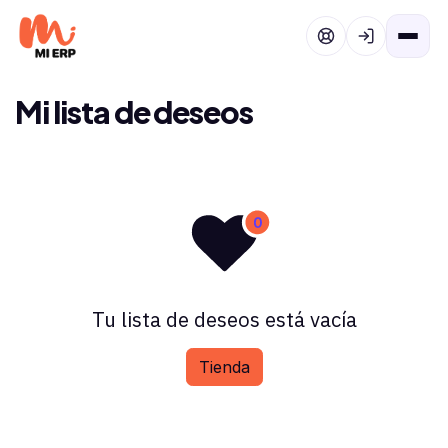
Ir al contenido
Mi lista de deseos
Tu lista de deseos está vacía
Tienda