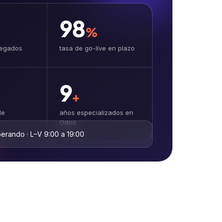
98
%
regados
tasa de go-live en plazo
9
+
de
años especializados en
Odoo
erando · L–V 9:00 a 19:00