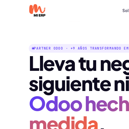
Ir al contenido
So
PARTNER ODOO · +9 AÑOS TRANSFORMANDO EM
Lleva tu ne
siguiente n
Odoo hech
medida
.