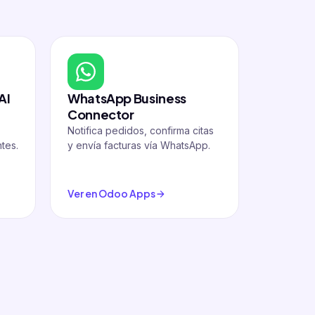
AI
WhatsApp Business
Odoo ↔
Connector
Notifica pedidos, confirma citas
Sincroniz
ntes.
y envía facturas vía WhatsApp.
productos
Ver en Odoo Apps
Ver en O