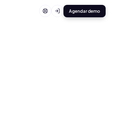
Agendar demo
Laura Terán
Consultora Odoo · Mi-Erp