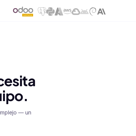
hopify → Inventario
SYNC
 hace 2 min
cesita
uipo.
omplejo — un