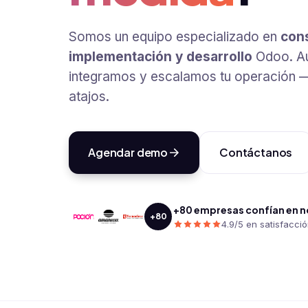
Somos un equipo especializado en
cons
implementación y desarrollo
Odoo. A
integramos y escalamos tu operación — d
atajos.
Agendar demo
Contáctanos
+80 empresas confían en 
+80
4.9/5 en satisfacci