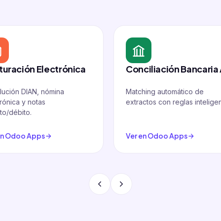
turación Electrónica
Conciliación Bancaria 
lución DIAN, nómina
Matching automático de
rónica y notas
extractos con reglas intelige
to/débito.
en Odoo Apps
Ver en Odoo Apps