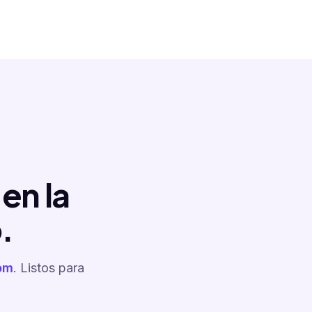
en la
.
om
. Listos para