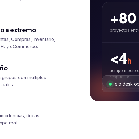
+80
o a extremo
proyectos ent
tas, Compras, Inventario,
.HH. y eCommerce.
<4
h
año
tiempo medio 
respuesta
 grupos con múltiples
Help desk op
scales.
incidencias, dudas
mpo real.