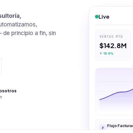
ultoría,
Live
utomatizamos,
e principio a fin, sin
VENTAS MTD
$142.8M
↑ 18.4%
nosotros
ón
Flujo Factur
F
Automatizaci