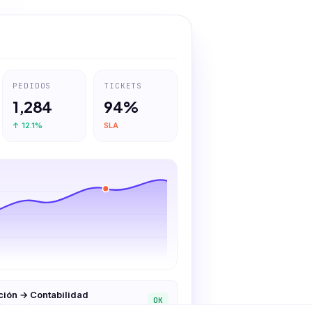
PEDIDOS
TICKETS
1,284
94%
↑ 12.1%
SLA
ación → Contabilidad
OK
ón activa · 3 reglas