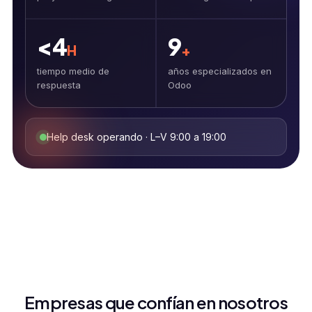
<4
9
H
+
tiempo medio de
años especializados en
respuesta
Odoo
Help desk operando · L–V 9:00 a 19:00
Empresas que confían en nosotros