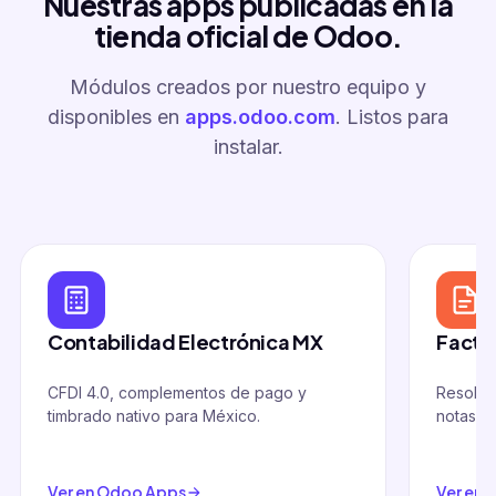
Nuestras apps publicadas en la
tienda oficial de Odoo.
Módulos creados por nuestro equipo y
disponibles en
apps.odoo.com
. Listos para
instalar.
Contabilidad Electrónica MX
Factu
CFDI 4.0, complementos de pago y
Resoluc
timbrado nativo para México.
notas cr
Ver en Odoo Apps
Ver en