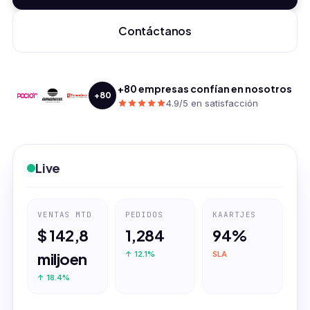
Contáctanos
+80 empresas confían en nosotros
+80
4.9/5 en satisfacción
Live
VENTAS MTD
PEDIDOS
KAARTJES
$ 142,8
1,284
94%
miljoen
↑ 12.1%
SLA
↑ 18.4%