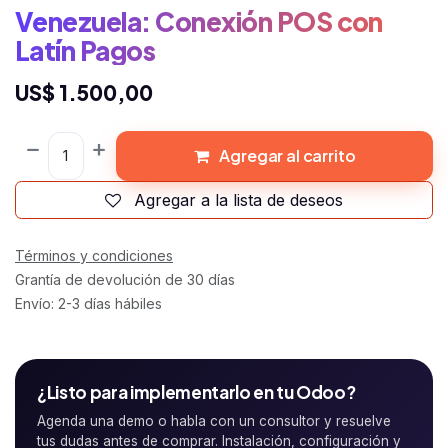
Venezuela: Conexión POS con
Latín Pagos
US$
1.500,00
Agregar al carrito
Agregar a la lista de deseos
Términos y condiciones
Grantía de devolución de 30 días
Envío: 2-3 días hábiles
¿Listo para implementarlo en tu Odoo?
Agenda una demo o habla con un consultor y resuelve
tus dudas antes de comprar. Instalación, configuración y