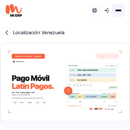
Ir al contenido
Localización Venezuela