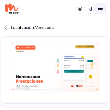
Ir al contenido
Localización Venezuela