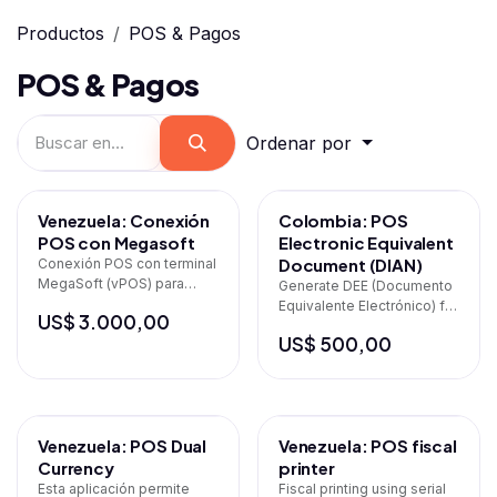
Productos
POS & Pagos
POS & Pagos
Ordenar por
Filtros
Venezuela: Conexión
Colombia: POS
POS con Megasoft
Electronic Equivalent
Document (DIAN)
Conexión POS con terminal
MegaSoft (vPOS) para
Generate DEE (Documento
tarjetas, pago móvil, Zelle y
Equivalente Electrónico) for
US$
3.000,00
reportes
POS sales and report to
US$
500,00
DIAN
Venezuela: POS Dual
Venezuela: POS fiscal
Currency
printer
Esta aplicación permite
Fiscal printing using serial