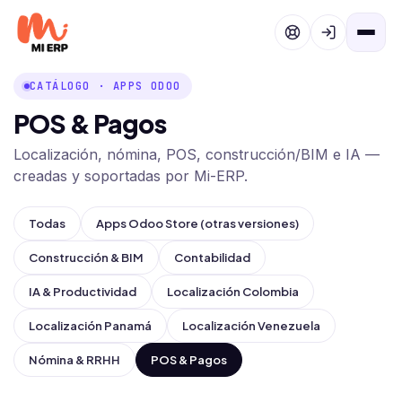
Ir al contenido
CATÁLOGO · APPS ODOO
POS & Pagos
Localización, nómina, POS, construcción/BIM e IA —
creadas y soportadas por Mi-ERP.
Todas
Apps Odoo Store (otras versiones)
Construcción & BIM
Contabilidad
IA & Productividad
Localización Colombia
Localización Panamá
Localización Venezuela
Nómina & RRHH
POS & Pagos