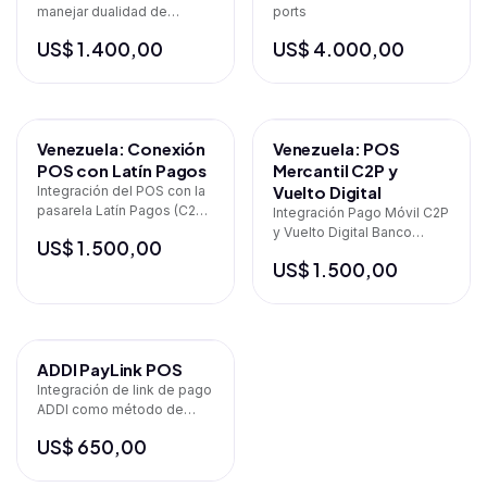
manejar dualidad de
ports
moneda en POS.
US$
1.400,00
US$
4.000,00
Venezuela: Conexión
Venezuela: POS
POS con Latín Pagos
Mercantil C2P y
Vuelto Digital
Integración del POS con la
pasarela Latín Pagos (C2P /
Integración Pago Móvil C2P
P2P / Vuelto digital)
y Vuelto Digital Banco
US$
1.500,00
Mercantil en Odoo 19 POS
US$
1.500,00
ADDI PayLink POS
Integración de link de pago
ADDI como método de
pago en el POS (Odoo 19)
US$
650,00