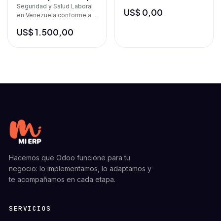
TXT para abono de tarjetas
Seguridad y Salud Laboral
US$
0,00
TodoTicket
en Venezuela conforme a
la LOPCYMAT e INPSASEL:
US$
1.500,00
accidentes, riesgos, salud
ocupacional, indice
Hacemos que Odoo funcione para tu
negocio: lo implementamos, lo adaptamos y
te acompañamos en cada etapa.
SERVICIOS