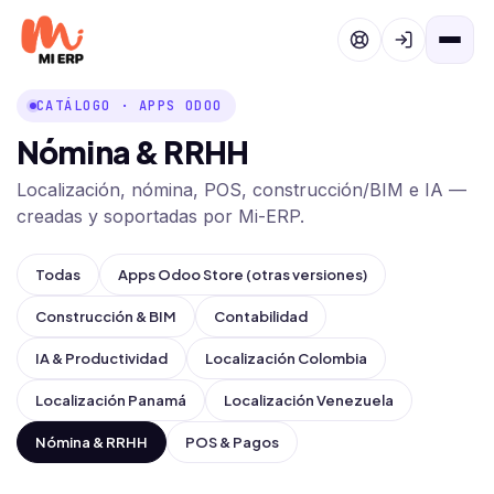
Ir al contenido
CATÁLOGO · APPS ODOO
Nómina & RRHH
Localización, nómina, POS, construcción/BIM e IA —
creadas y soportadas por Mi-ERP.
Todas
Apps Odoo Store (otras versiones)
Construcción & BIM
Contabilidad
IA & Productividad
Localización Colombia
Localización Panamá
Localización Venezuela
Nómina & RRHH
POS & Pagos