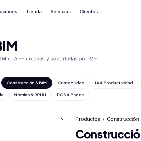
luciones
Tienda
Servicios
Clientes
BIM
BIM e IA — creadas y soportadas por Mi-
Construcción & BIM
Contabilidad
IA & Productividad
la
Nómina & RRHH
POS & Pagos
Productos
Construcción
Construcció