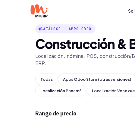
Ir al contenido
So
CATÁLOGO · APPS ODOO
Construcción & 
Localización, nómina, POS, construcción/
ERP.
Todas
Apps Odoo Store (otras versiones)
Localización Panamá
Localización Venezue
Rango de precio