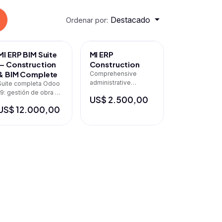
Destacado
Ordenar por:
MI ERP BIM Suite
MI ERP
— Construction
Construction
& BIM Complete
Comprehensive
administrative
Suite completa Odoo
management of
19: gestión de obra +
US$
2.500,00
construction projects
BIM real + Revit +
US$
12.000,00
4D/5D + Facility
Management