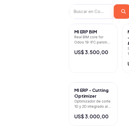
MI ERP BIM
Real BIM core for
Odoo 19: IFC parsing,
xeokit viewer, ISO
US$
3.500,00
19650, BCF, clash
detection
MI ERP - Cutting
Optimizer
Optimizador de corte
1D y 2D integrado al
flujo de ventas
US$
3.000,00