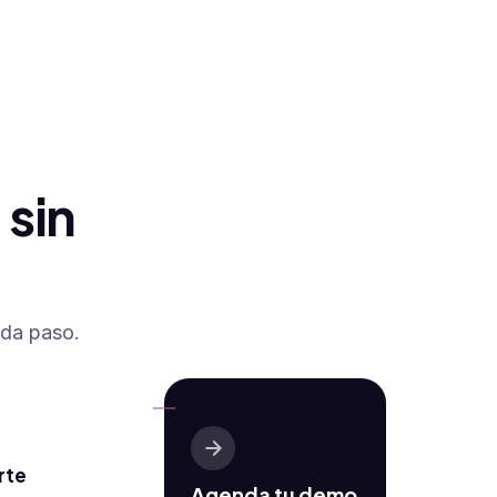
 sin
ada paso.
rte
Agenda tu demo