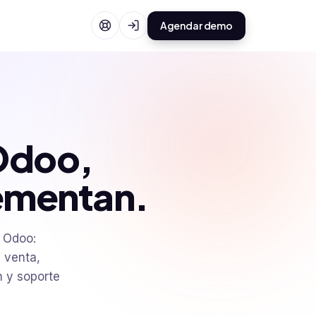
Agendar demo
Odoo,
lementan.
e Odoo:
 venta,
n y soporte