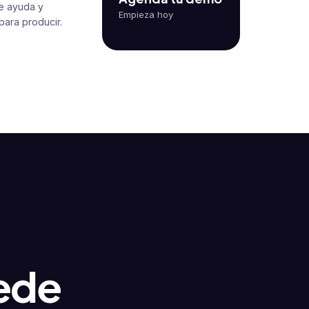
e ayuda y
Empieza hoy
 para producir.
ede