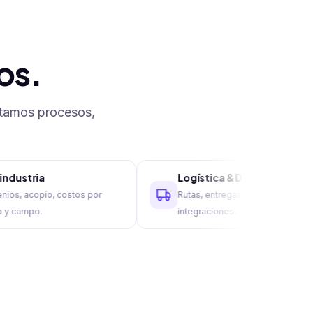
os.
tamos procesos,
a
Logística & Distribución
io, costos por
Rutas, entregas, fulfillment e
.
integraciones.