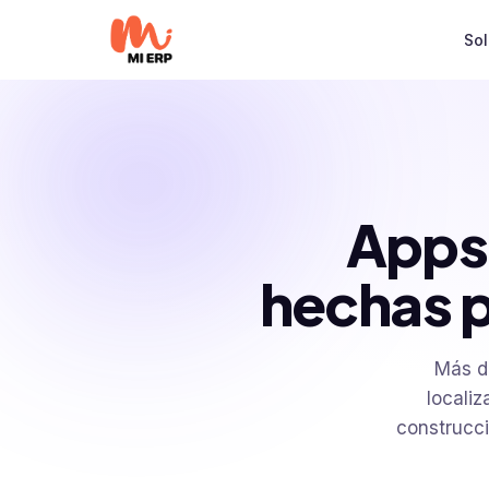
Skip to Content
So
Apps
hechas p
Más de
locali
construcci