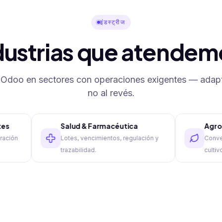
इंडस्ट्रीज
dustrias que atendem
Odoo en sectores con operaciones exigentes — adap
no al revés.
Salud & Farmacéutica
Agroindustri
Lotes, vencimientos, regulación y
Convenios, acop
trazabilidad.
cultivo y campo