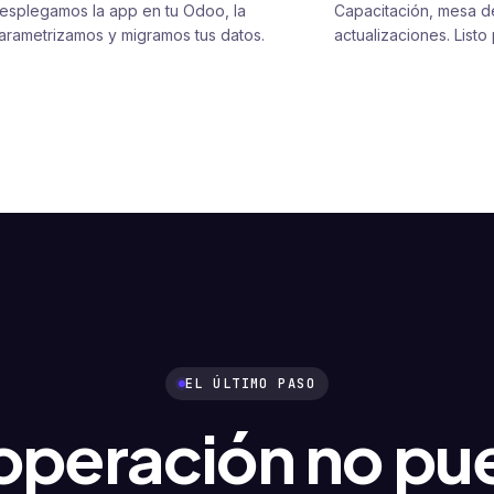
esplegamos la app en tu Odoo, la
Capacitación, mesa d
arametrizamos y migramos tus datos.
actualizaciones. Listo
EL ÚLTIMO PASO
 operación no pu