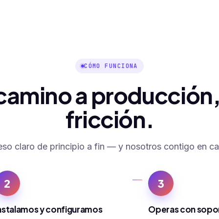
CÓMO FUNCIONA
camino a producción,
fricción.
so claro de principio a fin — y nosotros contigo en c
2
3
nstalamos y configuramos
Operas con sopo