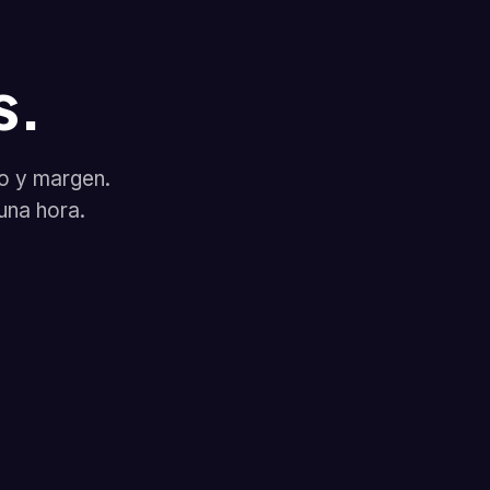
s.
o y margen.
una hora.