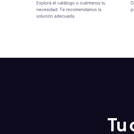
Explora el catálogo o cuéntanos tu
D
necesidad. Te recomendamos la
p
solución adecuada.
Tu