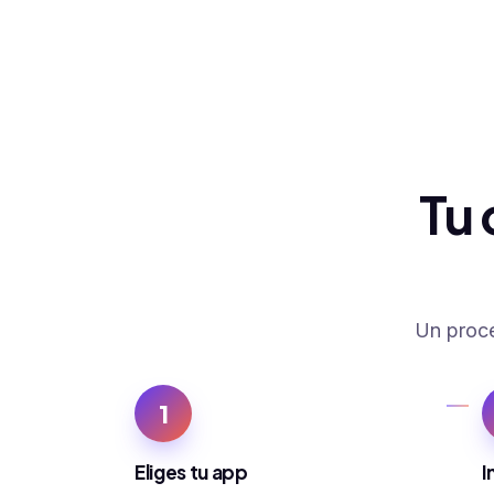
Tu 
Un proce
1
Eliges tu app
I