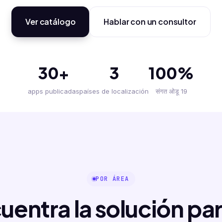
Ver catálogo
Hablar con un consultor
30+
3
100%
apps publicadas
países de localización
संगत ओडू 19
POR ÁREA
uentra la solución par