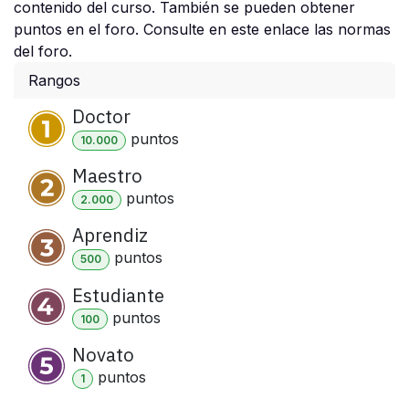
contenido del curso. También se pueden obtener
puntos en el foro. Consulte en este enlace las normas
del foro.
Rangos
Doctor
punto
s
10.000
Maestro
punto
s
2.000
Aprendiz
punto
s
500
Estudiante
punto
s
100
Novato
punto
s
1