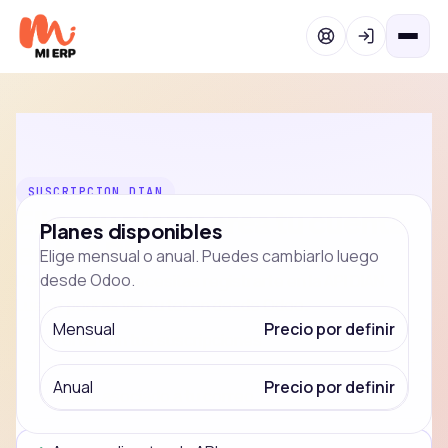
Ir al contenido
SUSCRIPCION DIAN
Elige tu plan y crea tu cuenta
Planes disponibles
en la API.
Elige mensual o anual. Puedes cambiarlo luego
desde Odoo.
Para continuar necesitas registrarte en la API DIAN.
Luego podras ver tu token desde Odoo.
Mensual
Precio por definir
Portal con tus suscripciones
Anual
Precio por definir
Token asociado a tu correo